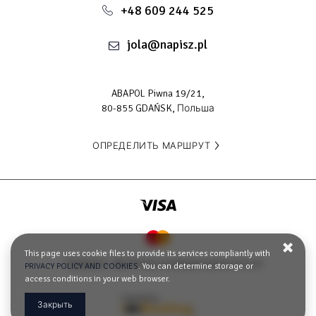
+48 609 244 525
jola@napisz.pl
ABAPOL Piwna 19/21,
80-855 GDAŃSK, Польша
ОПРЕДЕЛИТЬ МАРШРУТ
This page uses cookie files to provide its services compliantly with
Правила
Nолитика конфиденциальности
PRIVACY POLICY AND COOKIES
. You can determine storage or
access conditions in your web browser.
Закрыть