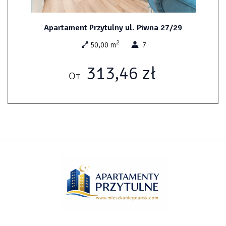
Apartament Przytulny ul. Piwna 27/29
2
50,00 m
7
313,46 zł
От