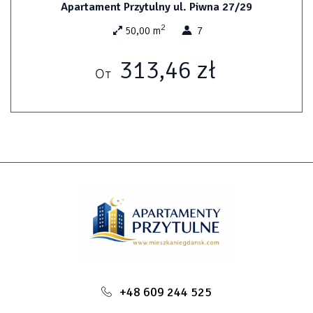
- ванная комната с душевой кабиной
Apartament Przytulny ul. Piwna 27/29
На оборудовании квартиры, беспроводной интернет,
2
50,00 m
7
постельное белье и полотенца
313,46 zł
От
+48 609 244 525