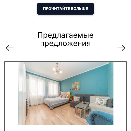
Гданьске.
Расстояния от КВАРТИРЫ:
ПРОЧИТАЙТЕ БОЛЬШЕ
- Торговый центр Galeria Medison - через дорогу
- железнодорожный вокзал, трамвай - 1 минута. ходить
- Базилика Святой Марии - 5 мин. ходить
- Фонтан Нептуна, Ратуша, Артусский суд - 5 мин. ходить
Предлагаемые
- Мотлава - 7 мин. ходить
предложения
- Пляж - 10 минут на машине или 15 минут на трамвае
- Сопот - 15 минут на машине или 20 минут на поезде SKM
Рядом находятся остановки общественного транспорта,
железнодорожный и автовокзал, магазины,
многочисленные рестораны, кафе, музеи, кинотеатр,
театр, торговый центр и т. Д.
Квартира состоит из:
- гостиная с балконом. В номере есть двуспальная
кровать, 2-местный диван, стол со стульями и ЖК-
телевизор с доступом к кабельным каналам.
- кухня со всем необходимым и питанием (холодильник,
плита, электрический чайник, посуда и столовые
приборы, кастрюли),